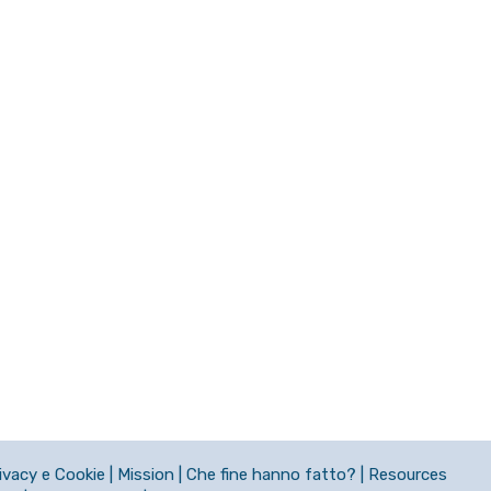
ivacy e Cookie
|
Mission
|
Che fine hanno fatto?
|
Resources