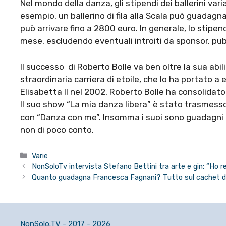
Nel mondo della danza, gli stipendi dei ballerini va
esempio, un ballerino di fila alla Scala può guadagn
può arrivare fino a 2800 euro. In generale, lo stipen
mese, escludendo eventuali introiti da sponsor, pubbl
Il successo di Roberto Bolle va ben oltre la sua abili
straordinaria carriera di etoile, che lo ha portato a
Elisabetta II nel 2002, Roberto Bolle ha consolidato 
Il suo show “La mia danza libera” è stato trasmesso 
con “Danza con me”. Insomma i suoi sono guadagni gi
non di poco conto.
Categorie
Varie
NonSoloTv intervista Stefano Bettini tra arte e gin: “Ho r
Quanto guadagna Francesca Fagnani? Tutto sul cachet del
NonSolo.TV - 2017 - 2026