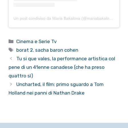
Un post condiviso da Maria Bakalova (@mariabakalovaofficial)
Categorie
Cinema e Serie Tv
Tag
borat 2
,
sacha baron cohen
Tu si que vales, la performance artistica col
pene di un 41enne canadese (che ha preso
quattro sì)
Uncharted, il film: primo sguardo a Tom
Holland nei panni di Nathan Drake