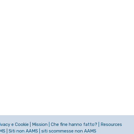
ivacy e Cookie
|
Mission
|
Che fine hanno fatto?
|
Resources
AMS
|
Siti non AAMS
|
siti scommesse non AAMS