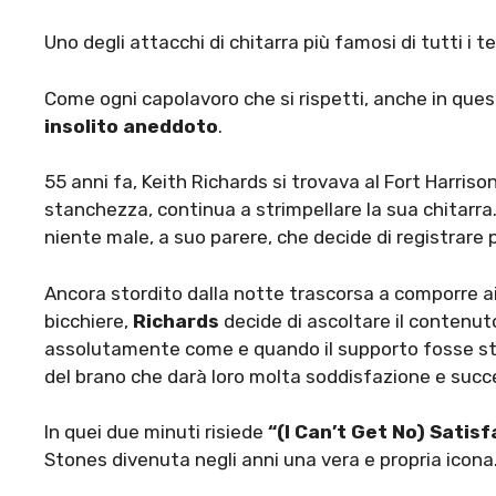
Uno degli attacchi di chitarra più famosi di tutti i t
Come ogni capolavoro che si rispetti, anche in que
insolito aneddoto
.
55 anni fa, Keith Richards si trovava al Fort Harriso
stanchezza, continua a strimpellare la sua chitarra. E 
niente male, a suo parere, che decide di registrare 
Ancora stordito dalla notte trascorsa a comporre aiut
bicchiere,
Richards
decide di ascoltare il contenut
assolutamente come e quando il supporto fosse stat
del brano che darà loro molta soddisfazione e suc
In quei due minuti risiede
“(I Can’t Get No) Satisf
Stones divenuta negli anni una vera e propria icona