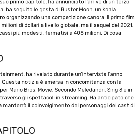
 suo primo capitolo, ha annunciato l’arrivo di un terzo
ta, ha seguito le gesta di Buster Moon, un koala
tro organizzando una competizione canora. Il primo film
oni di dollari a livello globale, ma il sequel del 2021,
assi più modesti, fermatisi a 408 milioni. Di cosa
O
tainment, ha rivelato durante un’intervista l’anno
o. Questa notizia è emersa in concomitanza con la
Super Mario Bros. Movie. Secondo Meledandri, Sing 3 è in
raverso gli spettacoli in streaming. Ha anticipato che
a manterrà il coinvolgimento dei personaggi del cast di
APITOLO