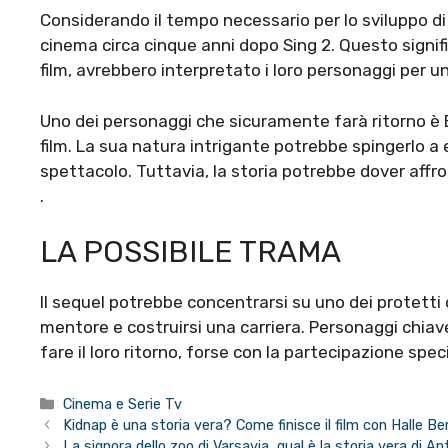
Considerando il tempo necessario per lo sviluppo di 
cinema circa cinque anni dopo Sing 2. Questo signifi
film, avrebbero interpretato i loro personaggi per u
Uno dei personaggi che sicuramente farà ritorno è B
film. La sua natura intrigante potrebbe spingerlo a
spettacolo. Tuttavia, la storia potrebbe dover affr
.
LA POSSIBILE TRAMA
Il sequel potrebbe concentrarsi su uno dei protetti 
mentore e costruirsi una carriera. Personaggi chiav
fare il loro ritorno, forse con la partecipazione spec
Categorie
Cinema e Serie Tv
Kidnap è una storia vera? Come finisce il film con Halle Be
La signora dello zoo di Varsavia, qual è la storia vera di A