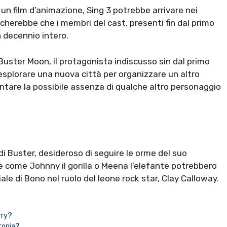
un film d’animazione, Sing 3 potrebbe arrivare nei
cherebbe che i membri del cast, presenti fin dal primo
n decennio intero.
uster Moon, il protagonista indiscusso sin dal primo
 esplorare una nuova città per organizzare un altro
ontare la possibile assenza di qualche altro personaggio
di Buster, desideroso di seguire le orme del suo
e come Johnny il gorilla o Meena l’elefante potrebbero
iale di Bono nel ruolo del leone rock star, Clay Calloway.
rry?
ntonia?