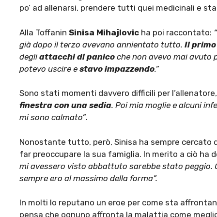
po’ ad allenarsi, prendere tutti quei medicinali e st
Alla Toffanin
Sinisa Mihajlovic
ha poi raccontato:
“
già dopo il terzo avevano annientato tutto.
Il primo
degli
attacchi di panico
che non avevo mai avuto pe
potevo uscire e
stavo impazzendo
.”
Sono stati momenti davvero difficili per l’allenator
finestra con una sedia
. Poi mia moglie e alcuni i
mi sono calmato”
.
Nonostante tutto, però, Sinisa ha sempre cercato di
far preoccupare la sua famiglia. In merito a ciò ha d
mi avessero visto abbattuto sarebbe stato peggio.
sempre ero al massimo della forma”.
In molti lo reputano un eroe per come sta affronta
pensa che ognuno affronta la malattia come megli