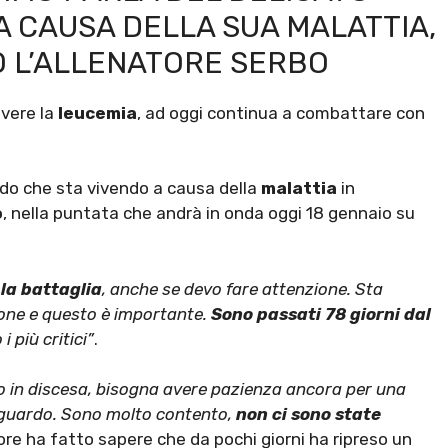
A CAUSA DELLA SUA MALATTIA,
 L’ALLENATORE SERBO
avere la
leucemia
, ad oggi continua a combattare con
iodo che sta vivendo a causa della
malattia
in
o
, nella puntata che andrà in onda oggi 18 gennaio su
 la battaglia
, anche se devo fare attenzione. Sta
sone e questo è importante.
Sono passati 78 giorni dal
i più critici”
.
o in discesa, bisogna avere pazienza ancora per una
raguardo. Sono molto contento,
non ci sono state
tore ha fatto sapere che da pochi giorni ha ripreso un