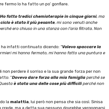
are fermo lo ha fatto un po’ gonfiare.
Ho fatto tredici chemioterapie
in cinque giorni
, ma
 ciclo è stato il più pesante
, mi sono venuti anche
rché ero chiuso in una stanza con l’aria filtrata. Non
e, ha infatti continuato dicendo:
“
Volevo spaccare la
nfermieri mi hanno fermato, mi hanno fatto una puntura e
 non perdere il sorriso e la sua grande forza per non
etto: “
Dovevo dare forza alla mia famiglia
perché se
 Questa
è stata una delle cose più difficili
perché non
ndo la
malattia
, lui però non pensa che sia così. Sinisa
o crede, ma a detta sua nessuno dovrebbe vergognarsi