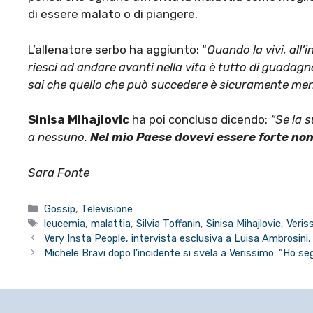
di essere malato o di piangere.
L’allenatore serbo ha aggiunto: “
Quando la vivi, all’
riesci ad andare avanti nella vita è tutto di guadag
sai che quello che può succedere è sicuramente men
Sinisa Mihajlovic
ha poi concluso dicendo:
“Se la 
a nessuno.
Nel mio Paese dovevi essere forte non
Sara Fonte
Categorie
Gossip
,
Televisione
Tag
leucemia
,
malattia
,
Silvia Toffanin
,
Sinisa Mihajlovic
,
Veris
Very Insta People, intervista esclusiva a Luisa Ambrosini,
Michele Bravi dopo l’incidente si svela a Verissimo: “Ho s