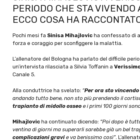
PERIODO CHE STA VIVENDO 
ECCO COSA HA RACCONTATO
Pochi mesi fa
Sinisa Mihajlovic
ha confessato di 
forza e coraggio per sconfiggere la malattia.
L’allenatore del Bologna ha parlato del difficile per
un’intervista rilasciata a Silvia Toffanin a
Verissim
Canale 5.
Alla conduttrice ha svelato:
“
Per ora sto vincendo
andando tutto bene, non sto più prendendo il corti
trapianto di midollo osseo
e i primi 100 giorni sono 
Mihajlovic
ha continuato dicendo:
“Poi dopo è tutt
ventina di giorni ma superarli sarebbe già un bel t
complicazioni gravi
e va benissimo così”
. L’allena