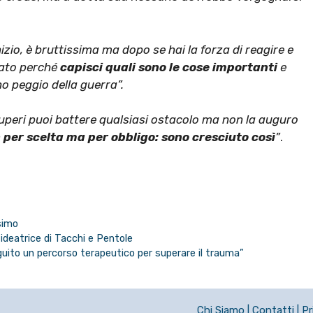
inizio, è bruttissima ma dopo se hai la forza di reagire e
nato perché
capisci quali sono le cose importanti
e
o peggio della guerra”.
superi puoi battere qualsiasi ostacolo ma non la auguro
 per scelta ma per obbligo: sono cresciuto così
”
.
simo
 ideatrice di Tacchi e Pentole
eguito un percorso terapeutico per superare il trauma”
Chi Siamo
|
Contatti
|
Pr