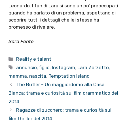
Leonardo. I fan di Lara si sono un po’ preoccupati
quando ha parlato di un problema, aspettano di
scoprire tutti i dettagli che lei stessa ha
promesso di rivelare.
Sara Fonte
Categorie
Reality e talent
Tag
annuncio
,
figlio
,
Instagram
,
Lara Zorzetto
,
mamma
,
nascita
,
Temptation Island
The Butler – Un maggiordomo alla Casa
Bianca: trama e curiosità sul film drammatico del
2014
Ragazze di zucchero: trama e curiosità sul
film thriller del 2014