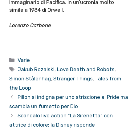
immaginario di Pacifica, in un’ucronia molto
simile a 1984 di Orwell.
Lorenzo Carbone
Categorie
Varie
Tag
Jakub Rozalski
,
Love Death and Robots
,
Simon Stålenhag
,
Stranger Things
,
Tales from
the Loop
Pillon si indigna per uno striscione al Pride ma
scambia un fumetto per Dio
Scandalo live action “La Sirenetta” con
attrice di colore: la Disney risponde