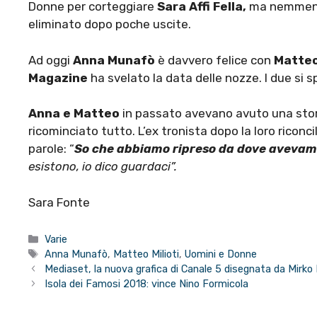
Donne per corteggiare
Sara Affi Fella,
ma nemmeno 
eliminato dopo poche uscite.
Ad oggi
Anna Munafò
è davvero felice con
Matteo
Magazine
ha svelato la data delle nozze. I due si 
Anna e Matteo
in passato avevano avuto una stori
ricominciato tutto. L’ex tronista dopo la loro riconc
parole: “
So che abbiamo ripreso da dove avevam
esistono, io dico guardaci”.
Sara Fonte
Categorie
Varie
Tag
Anna Munafò
,
Matteo Milioti
,
Uomini e Donne
Mediaset, la nuova grafica di Canale 5 disegnata da Mirko
Isola dei Famosi 2018: vince Nino Formicola