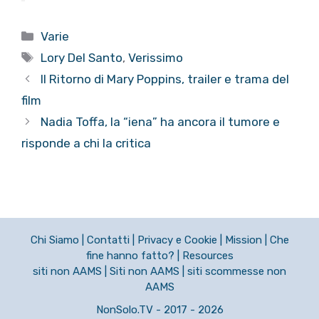
Categorie
Varie
Tag
Lory Del Santo
,
Verissimo
Il Ritorno di Mary Poppins, trailer e trama del
film
Nadia Toffa, la “iena” ha ancora il tumore e
risponde a chi la critica
Chi Siamo
|
Contatti
|
Privacy e Cookie
|
Mission
|
Che
fine hanno fatto?
|
Resources
siti non AAMS
|
Siti non AAMS
|
siti scommesse non
AAMS
NonSolo.TV - 2017 - 2026