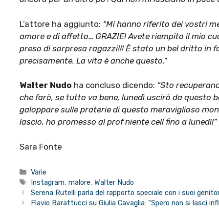
L’attore ha aggiunto:
“Mi hanno riferito dei vostri me
amore e di affetto… GRAZIE! Avete riempito il mio cuore
preso di sorpresa ragazzi!!! È stato un bel dritto in f
precisamente. La vita è anche questo.”
Walter Nudo
ha concluso dicendo:
“Sto recuperand
che farò, se tutto va bene, lunedì uscirò da questo bo
galoppare sulle praterie di questo meraviglioso mondo
lascio, ho promesso al prof niente cell fino a lunedì!”
Sara Fonte
Categorie
Varie
Tag
Instagram
,
malore
,
Walter Nudo
Serena Rutelli parla del rapporto speciale con i suoi genitor
Flavio Barattucci su Giulia Cavaglia: “Spero non si lasci in