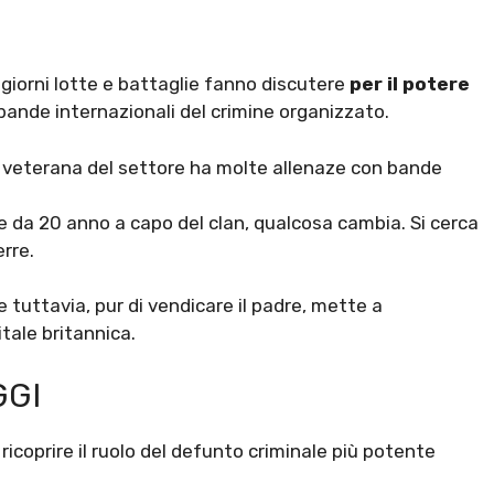
iorni lotte e battaglie fanno discutere
per il potere
bande internazionali del crimine organizzato.
he veterana del settore ha molte allenaze con bande
ce da 20 anno a capo del clan, qualcosa cambia. Si cerca
erre.
he tuttavia, pur di vendicare il padre, mette a
itale britannica.
GGI
icoprire il ruolo del defunto criminale più potente