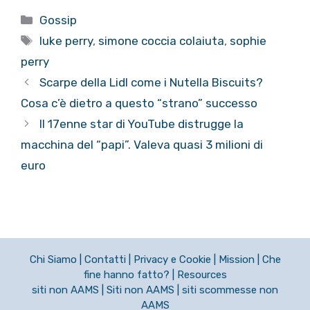
Categorie
Gossip
Tag
luke perry
,
simone coccia colaiuta
,
sophie
perry
Scarpe della Lidl come i Nutella Biscuits?
Cosa c’è dietro a questo “strano” successo
Il 17enne star di YouTube distrugge la
macchina del “papi”. Valeva quasi 3 milioni di
euro
Chi Siamo
|
Contatti
|
Privacy e Cookie
|
Mission
|
Che
fine hanno fatto?
|
Resources
siti non AAMS
|
Siti non AAMS
|
siti scommesse non
AAMS