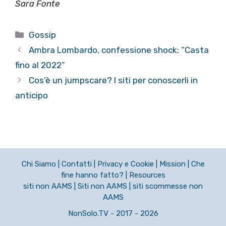
Sara Fonte
Categorie
Gossip
Ambra Lombardo, confessione shock: “Casta
fino al 2022”
Cos’è un jumpscare? I siti per conoscerli in
anticipo
Chi Siamo
|
Contatti
|
Privacy e Cookie
|
Mission
|
Che
fine hanno fatto?
|
Resources
siti non AAMS
|
Siti non AAMS
|
siti scommesse non
AAMS
NonSolo.TV - 2017 - 2026