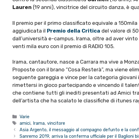
Lauren
(19 anni), vincitrice del circuito danza, è q
Il premio per il primo classificato equivale a 150mila
aggiudicata il
Premio della Critica
del valore di 5
dall’università e-campus. Irama, oltre ad aver vinto
venti mila euro con il premio di RADIO 105.
Irama, cantautore, nasce a Carrara ma vive a Monz
Proposte con il brano “Cosa Resterà”, ma viene elim
seguente gareggia e vince per la categoria giovani 
rimettersi in gioco partecipando e vincendo il tale
che contiene tutti gli inediti presentati ad Amici tra
dell’artista che ha scalato le classifiche di itunes 
Categorie
Varie
Tag
amici
,
Irama
,
vincitore
Asia Argento, il messaggio al compagno defunto e la con
Sanremo 2019, arriva la conferma ufficiale per il Baglioni bi