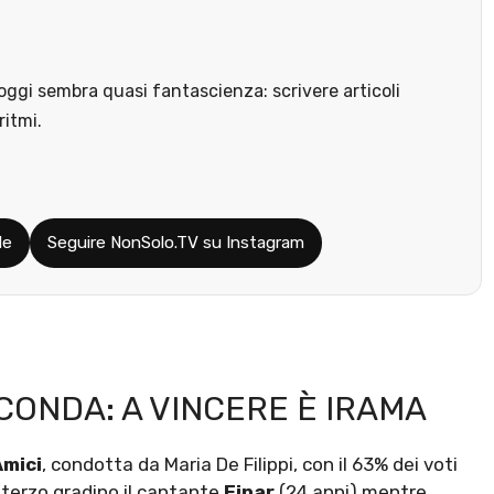
ggi sembra quasi fantascienza: scrivere articoli
ritmi.
le
Seguire NonSolo.TV su Instagram
CONDA: A VINCERE È IRAMA
Amici
, condotta da Maria De Filippi, con il 63% dei voti
l terzo gradino il cantante
Einar
(24 anni) mentre