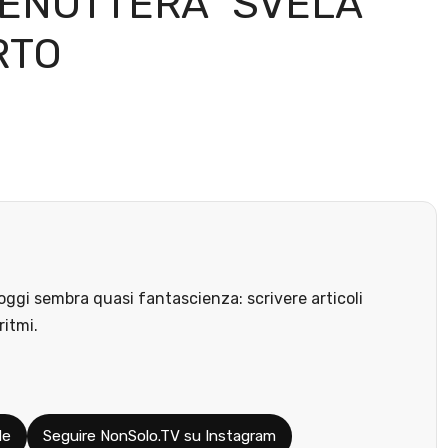
LENOTTERA” SVELA
RTO
ggi sembra quasi fantascienza: scrivere articoli
ritmi.
le
Seguire NonSolo.TV su Instagram