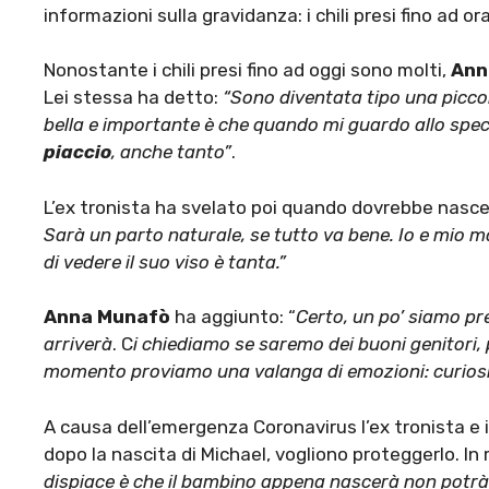
informazioni sulla gravidanza: i chili presi fino ad or
Nonostante i chili presi fino ad oggi sono molti,
Ann
Lei stessa ha detto:
“Sono diventata tipo una picco
bella e importante è che quando mi guardo allo spe
piaccio
, anche tanto”
.
L’ex tronista ha svelato poi quando dovrebbe nascere
Sarà un parto naturale, se tutto va bene. Io e mio m
di vedere il suo viso è tanta.”
Anna Munafò
ha aggiunto: “
Certo, un po’ siamo p
arriverà
. C
i chiediamo se saremo dei buoni genitori,
momento proviamo una valanga di emozioni: curiosit
A causa dell’emergenza Coronavirus l’ex tronista e
dopo la nascita di Michael, vogliono proteggerlo. In 
dispiace è che il bambino appena nascerà non potrà ri