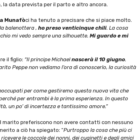
a, la data prevista per il parto e altro ancora.
a Munafò
ci ha tenuto a precisare che si piace molto.
la balenottera ,
ho preso venticinque chili
. La cosa
cchio mi vedo sempre una silhouette.
Mi guardo e mi
 il figlio:
“Il principe Michael
nascerà il 10 giugno
.
arito Peppe non vediamo l’ora di conoscerlo, la curiosità
reoccupati per come gestiremo questa nuova vita che
 perché per entrambi è la prima esperienza. In questo
à, un po’ di incertezza e tantissimo amore.”
 il marito preferiscono non avere contatti con nessuno
merito a ciò ha spiegato: “
Purtroppo la cosa che più ci
cevere le coccole dei nonni, dei cuginetti e degli amici