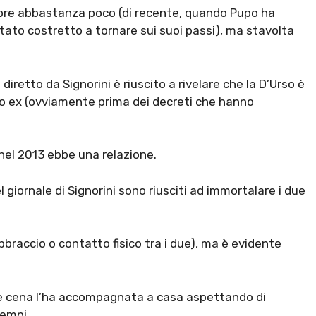
empre abbastanza poco (di recente, quando Pupo ha
è stato costretto a tornare sui suoi passi), ma stavolta
le diretto da Signorini è riuscito a rivelare che la D’Urso è
uo ex (ovviamente prima dei decreti che hanno
 nel 2013 ebbe una relazione.
l giornale di Signorini sono riusciti ad immortalare i due
bbraccio o contatto fisico tra i due), ma è evidente
ine cena l’ha accompagnata a casa aspettando di
tempi.