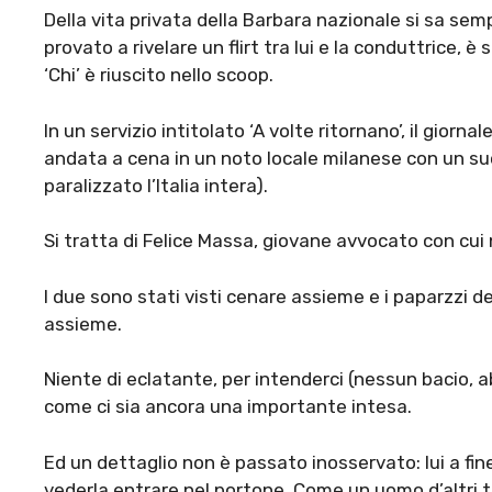
Della vita privata della Barbara nazionale si sa s
provato a rivelare un flirt tra lui e la conduttrice, 
‘Chi’ è riuscito nello scoop.
In un servizio intitolato ‘A volte ritornano’, il giorna
andata a cena in un noto locale milanese con un s
paralizzato l’Italia intera).
Si tratta di Felice Massa, giovane avvocato con cui
I due sono stati visti cenare assieme e i paparzzi de
assieme.
Niente di eclatante, per intenderci (nessun bacio, a
come ci sia ancora una importante intesa.
Ed un dettaglio non è passato inosservato: lui a f
vederla entrare nel portone. Come un uomo d’altri 