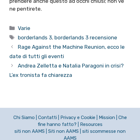
prendere anche questo ad occhi chiusi; non ve
ne pentirete.
Categorie
Varie
Tag
borderlands 3
,
borderlands 3 recensione
Rage Against the Machine Reunion, ecco le
date di tutti gli eventi
Andrea Zelletta e Natalia Paragoni in crisi?
L’ex tronista fa chiarezza
Chi Siamo
|
Contatti
|
Privacy e Cookie
|
Mission
|
Che
fine hanno fatto?
|
Resources
siti non AAMS
|
Siti non AAMS
|
siti scommesse non
AAMS