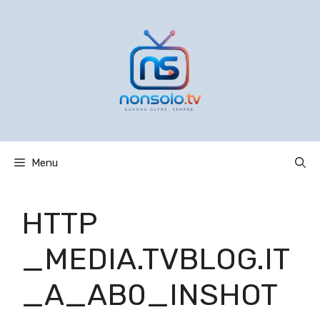
Vai
al
contenuto
Menu
HTTP
_MEDIA.TVBLOG.IT
_A_AB0_INSHOT