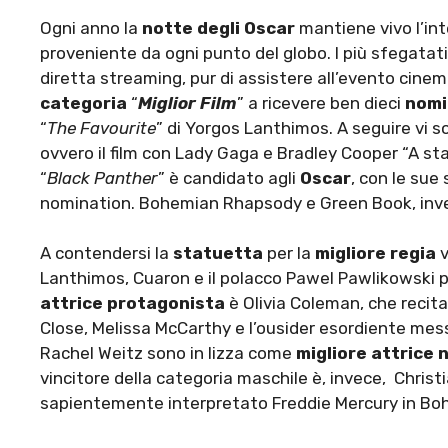
Ogni anno la
notte degli Oscar
mantiene vivo l’int
proveniente da ogni punto del globo. I più sfegatati
diretta streaming, pur di assistere all’evento cinem
categoria
“
Miglior Film
” a ricevere ben dieci
nomi
“
The Favourite
” di Yorgos Lanthimos. A seguire vi s
ovvero il film con Lady Gaga e Bradley Cooper “A star
“
Black Panther
” è candidato agli
Oscar
, con le su
nomination. Bohemian Rhapsody e Green Book, inve
A contendersi la
statuetta
per la
migliore regia
v
Lanthimos, Cuaron e il polacco Pawel Pawlikowski pe
attrice protagonista
è Olivia Coleman, che recita 
Close, Melissa McCarthy e l’ousider esordiente me
Rachel Weitz sono in lizza come
migliore attrice
vincitore della categoria maschile è, invece, Christ
sapientemente interpretato Freddie Mercury in B