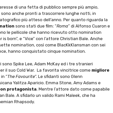
eresse di una fetta di pubblico sempre più ampio,
 sono anche pronti a trascorrere lunghe notti, in
atografico più atteso dell’anno. Per quanto riguarda la
nation
sono stati due film: “
Roma
” di Alfonso Cuaron e
ono le pellicole che hanno ricevuto otto nomination
 is born”, e “Vice” con l’attore Christian Bale. Anche
e sette nomination, così come BlacKkKlansman con sei
ce, hanno conquistato cinque nomination.
i sono Spike Lee, Adam McKay ed i tre stranieri
r il suo Cold War. La favorita vincitrice come
migliore
in “
The Favourite
“. Le sfidanti sono Glenn
ssicana Yalitza Aparicio. Emma Stone, Amy Adams e
 non protagonista
. Mentre l’attore dato come papabile
ian Bale. A sfidarlo un valido Rami Maleek, che ha
ohemian Rhapsody.