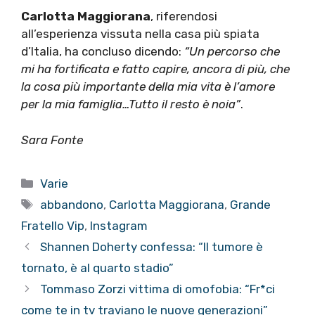
Carlotta Maggiorana
, riferendosi
all’esperienza vissuta nella casa più spiata
d’Italia, ha concluso dicendo:
“Un percorso che
mi ha fortificata e fatto capire, ancora di più, che
la cosa più importante della mia vita è l’amore
per la mia famiglia…
Tutto il resto è noia”
.
Sara Fonte
Categorie
Varie
Tag
abbandono
,
Carlotta Maggiorana
,
Grande
Fratello Vip
,
Instagram
Shannen Doherty confessa: “Il tumore è
tornato, è al quarto stadio”
Tommaso Zorzi vittima di omofobia: “Fr*ci
come te in tv traviano le nuove generazioni”