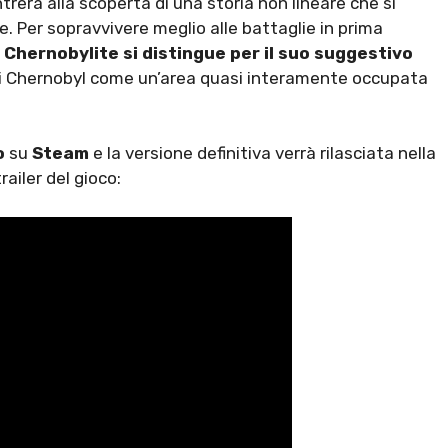
rerà alla scoperta di una storia non lineare che si
e. Per sopravvivere meglio alle battaglie in prima
.
Chernobylite si distingue per il suo suggestivo
 di Chernobyl come un’area quasi interamente occupata
o
su
Steam
e la versione definitiva verrà rilasciata nella
trailer del gioco: