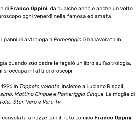
ie di
Franco Oppini
, da qualche anno è anche un volto
 l’oroscopo ogni venerdì nella famosa ed amata
e i panni di astrologa a
Pomeriggio 5
ha lavorato in
gia quando suo padre le regalò un libro sull’astrologia.
i si occupa infatti di oroscopi.
l 1996 in
Tappeto volante
, insieme a Luciano Rispoli,
ssimo, Mattino Cinque
e
Pomeriggio Cinque
. La moglie di
rolei, Star, Vero
e
Vero Tv
.
i è convolata a nozze con il noto comico
Franco Oppini