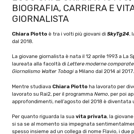
BIOGRAFIA, CARRIERA E VIT
GIORNALISTA
Chiara Piotto
è tra i volti più giovani di
SkyTg24
, 
dal 2018.
La giovane giornalista è nata il 12 aprile 1993 a La S
laureata alla facoltà di
Lettere moderne comparate
Giornalismo Walter Tobagi
a Milano dal 2014 al 2017.
Mentre studiava
Chiara Piotto
ha lavorato per dive
lavorato su Rai2, per il programma
Nemo
, per poi a
approfondimenti, nell’agosto del 2018 è diventata 
Per quanto riguarda la sua
vita privata
, la giovan
si sa se al momento sia impegnata sentimentalmente
spesso insieme ad un collega di nome Flavio, i due 