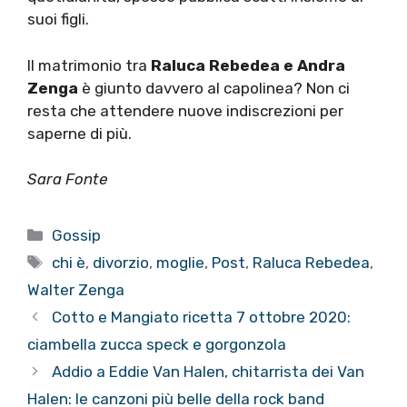
suoi figli.
Il matrimonio tra
Raluca Rebedea e Andra
Zenga
è giunto davvero al capolinea? Non ci
resta che attendere nuove indiscrezioni per
saperne di più.
Sara Fonte
Categorie
Gossip
Tag
chi è
,
divorzio
,
moglie
,
Post
,
Raluca Rebedea
,
Walter Zenga
Cotto e Mangiato ricetta 7 ottobre 2020:
ciambella zucca speck e gorgonzola
Addio a Eddie Van Halen, chitarrista dei Van
Halen: le canzoni più belle della rock band