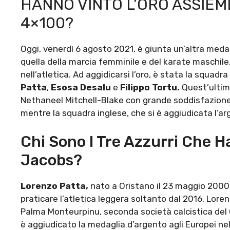
HANNO VINTO L’ORO ASSIEM
4×100?
Oggi, venerdì 6 agosto 2021, è giunta un’altra medagl
quella della marcia femminile e del karate maschile,
nell’atletica. Ad aggidicarsi l’oro, è stata la squa
Patta
,
Esosa Desalu
e
Filippo Tortu.
Quest’ultim
Nethaneel Mitchell-Blake con grande soddisfazione.
mentre la squadra inglese, che si è aggiudicata l’ar
Chi Sono I Tre Azzurri Che H
Jacobs?
Lorenzo Patta,
nato a Oristano il 23 maggio 2000, è
praticare l’atletica leggera soltanto dal 2016. Loren
Palma Monteurpinu, seconda società calcistica del C
è aggiudicato la medaglia d’argento agli Europei n