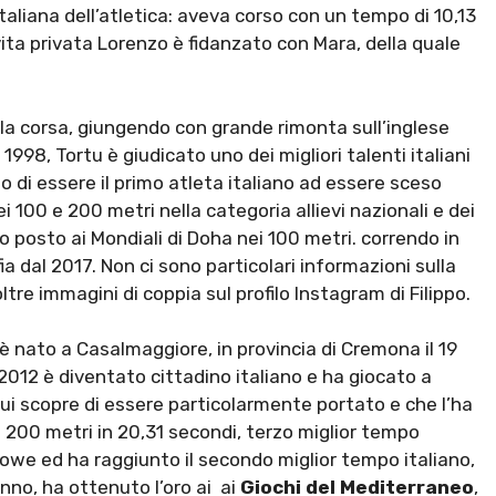
 italiana dell’atletica: aveva corso con un tempo di 10,13
vita privata Lorenzo è fidanzato con Mara, della quale
 la corsa, giungendo con grande rimonta sull’inglese
1998, Tortu è giudicato uno dei migliori talenti italiani
llo di essere il primo atleta italiano ad essere sceso
i 100 e 200 metri nella categoria allievi nazionali e dei
o posto ai Mondiali di Doha nei 100 metri. correndo in
ia dal 2017. Non ci sono particolari informazioni sulla
tre immagini di coppia sul profilo Instagram di Filippo.
è nato a Casalmaggiore, in provincia di Cremona il 19
l 2012 è diventato cittadino italiano e ha giocato a
n cui scopre di essere particolarmente portato e che l’ha
 200 metri in 20,31 secondi, terzo miglior tempo
owe ed ha raggiunto il secondo miglior tempo italiano,
nno, ha ottenuto l’oro ai ai
Giochi del Mediterraneo
,