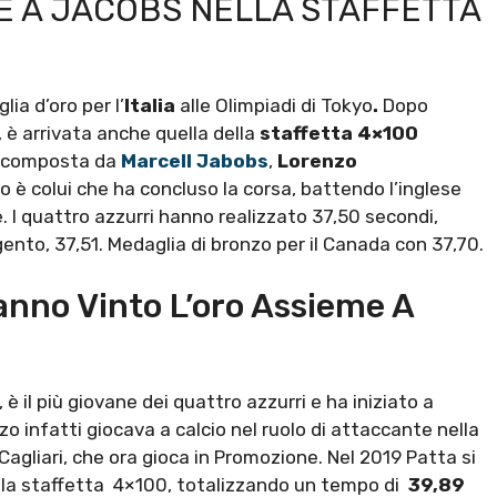
E A JACOBS NELLA STAFFETTA
ia d’oro per l’
Italia
alle Olimpiadi di Tokyo
.
Dopo
 è arrivata anche quella della
staffetta 4×100
dra composta da
Marcell Jabobs
,
Lorenzo
o è colui che ha concluso la corsa, battendo l’inglese
 I quattro azzurri hanno realizzato 37,50 secondi,
gento, 37,51. Medaglia di bronzo per il Canada con 37,70.
anno Vinto L’oro Assieme A
 il più giovane dei quattro azzurri e ha iniziato a
zo infatti giocava a calcio nel ruolo di attaccante nella
agliari, che ora gioca in Promozione. Nel 2019 Patta si
ella staffetta 4×100, totalizzando un tempo di
39,89