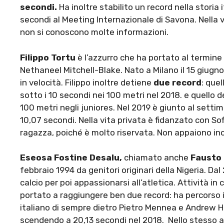
secondi.
Ha inoltre stabilito un record nella storia
secondi al Meeting Internazionale di Savona. Nella 
non si conoscono molte informazioni.
Filippo Tortu
è l’azzurro che ha portato al termine
Nethaneel Mitchell-Blake. Nato a Milano il 15 giugno 
in velocità. Filippo inoltre detiene
due record
: que
sotto i 10 secondi nei 100 metri nel 2018. e quello de
100 metri negli juniores. Nel 2019 è giunto al settim
10,07 secondi. Nella vita privata è fidanzato con Sof
ragazza, poiché è molto riservata. Non appaiono inol
Eseosa Fostine Desalu,
chiamato anche
Fausto
febbraio 1994 da genitori originari della Nigeria. Da
calcio per poi appassionarsi all’atletica. Attività i
portato a raggiungere ben due record: ha percorso i
italiano di sempre dietro Pietro Mennea e Andrew H
scendendo a 20,13 secondi nel 2018. Nello stesso a