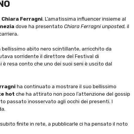
NO
a
Chiara Ferragni
. L’amatissima influencer insieme al
enezia
dove ha presentato
Chiara Ferragni unposted,
il
carriera.
n bellissimo abito nero scintillante, arricchito da
ava sorridente il direttore del Festival di
si è resa conto che uno dei suoi seni è uscito dal
rragni
ha continuato a mostrare il suo bellissimo
te hot
che ha attirato non poco l’attenzione del gossip
to passato inosservato agli occhi dei presenti. I
da.
ubito finite in rete, a pubblicarle ci ha pensato il noto