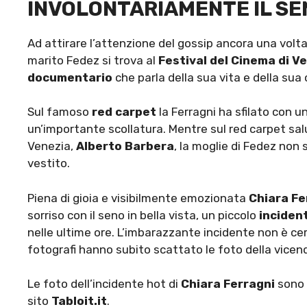
INVOLONTARIAMENTE IL SE
Ad attirare l’attenzione del gossip ancora una volt
marito Fedez si trova al
Festival
del Cinema di V
documentario
che parla della sua vita e della sua 
Sul famoso
red carpet
la Ferragni ha sfilato con u
un’importante scollatura. Mentre sul red carpet salut
Venezia,
Alberto Barbera
, la moglie di Fedez non 
vestito.
Piena di gioia e visibilmente emozionata
Chiara Fe
sorriso con il seno in bella vista, un piccolo
inciden
nelle ultime ore. L’imbarazzante incidente non è cer
fotografi hanno subito scattato le foto della vicen
Le foto dell’incidente hot di
Chiara Ferragni
sono s
sito
Tabloit.it
.