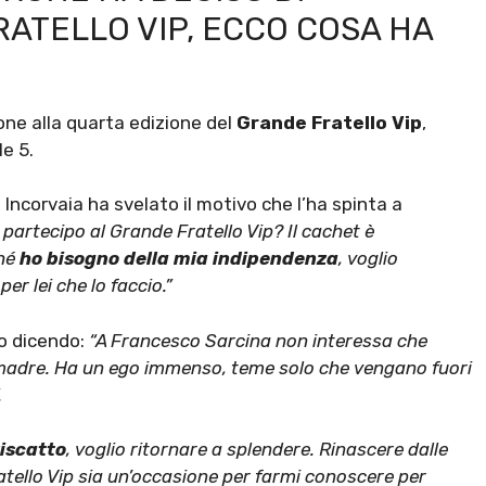
ATELLO VIP, ECCO COSA HA
ne alla quarta edizione del
Grande Fratello Vip
,
e 5.
 Incorvaia ha svelato il motivo che l’ha spinta a
partecipo al Grande Fratello Vip? Il cachet è
ché
ho bisogno della mia indipendenza
, voglio
per lei che lo faccio.”
to dicendo:
“A Francesco Sarcina non interessa che
a madre. Ha un ego immenso, teme solo che vengano fuori
.
riscatto
, voglio ritornare a splendere. Rinascere dalle
atello Vip sia un’occasione per farmi conoscere per