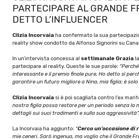
PARTECIPARE AL GRANDE FR
DETTO L’INFLUENCER
Clizia Incorvaia
ha confermato la sua partecipazio
reality show condotto da Alfonso Signorini su Canal
In un’intervista concessa al
settimanale Grazia
la
partecipare al reality. Queste le sue parole:
“Perché 
interessante e il premio finale pure. Ho detto sì per
garantire un futuro migliore a Nina, mia figlia: è solo 
Clizia Incorvaia
si è poi scagliata contro l’ex mari
nostra figlia possa restare per un periodo senza l
dettagli sui suoi tradimenti e sulla sua aggressività”
La Incorvaia ha aggiunto:
“
Cerco un’occasione di 
mie ceneri. Sarò ingenua, ma voglio che il Grande Fr