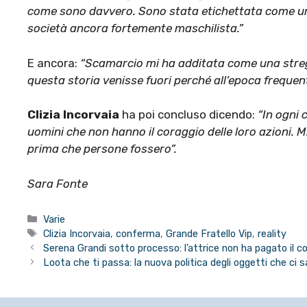
come sono davvero. Sono stata etichettata come una
società ancora fortemente maschilista.”
E ancora:
“Scamarcio mi ha additata come una stre
questa storia venisse fuori perché all’epoca frequen
Clizia Incorvaia
ha poi concluso dicendo:
“
In ogni 
uomini che non hanno il coraggio delle loro azioni. 
prima che persone fossero”.
Sara Fonte
Categorie
Varie
Tag
Clizia Incorvaia
,
conferma
,
Grande Fratello Vip
,
reality
Serena Grandi sotto processo: l’attrice non ha pagato il c
Loota che ti passa: la nuova politica degli oggetti che ci s