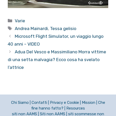
Categorie
Varie
Tag
Andrea Mainardi
,
Tessa gelisio
Microsoft Flight Simulator, un viaggio lungo
40 anni – VIDEO
Adua Del Vesco e Massimiliano Morra vittime
di una setta malvagia? Ecco cosa ha svelato
l’attrice
Chi Siamo
|
Contatti
|
Privacy e Cookie
|
Mission
|
Che
fine hanno fatto?
|
Resources
siti non AAMS
|
Siti non AAMS
|
siti scommesse non