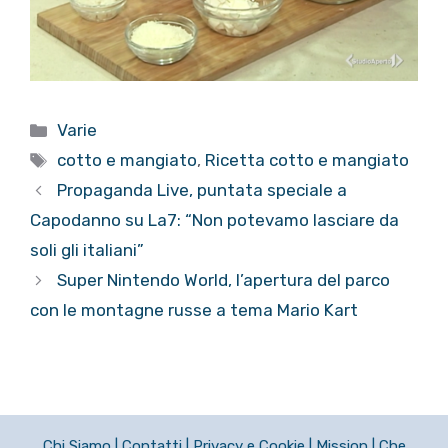
Categorie
Varie
Tag
cotto e mangiato
,
Ricetta cotto e mangiato
Propaganda Live, puntata speciale a
Capodanno su La7: “Non potevamo lasciare da
soli gli italiani”
Super Nintendo World, l’apertura del parco
con le montagne russe a tema Mario Kart
Chi Siamo
|
Contatti
|
Privacy e Cookie
|
Mission
|
Che