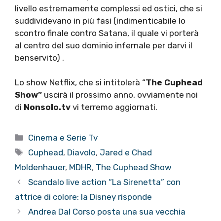
livello estremamente complessi ed ostici, che si
suddividevano in più fasi (indimenticabile lo
scontro finale contro Satana, il quale vi porterà
al centro del suo dominio infernale per darvi il
benservito) .
Lo show Netflix, che si intitolerà “
The Cuphead
Show”
uscirà il prossimo anno, ovviamente noi
di
Nonsolo.tv
vi terremo aggiornati.
Categorie
Cinema e Serie Tv
Tag
Cuphead
,
Diavolo
,
Jared e Chad
Moldenhauer
,
MDHR
,
The Cuphead Show
Scandalo live action “La Sirenetta” con
attrice di colore: la Disney risponde
Andrea Dal Corso posta una sua vecchia