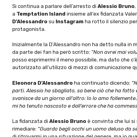
Si continua a parlare dell’arresto di
Alessio Bruno
a
Temptation Island
insieme all’ex fidanzata Valer
D’Alessandro
su
Instagram
ha rotto il silenzio pe
protagonista.
Inizialmente la D’Alessandro non ha detto nulla in
da parte dei fan ha però scritto:
“Non avrei mai volu
posso esprimermi il meno possibile, ma dato che c’è
autorizzato all’utilizzo di mezzi di comunicazione qua
Eleonora D’Alessandro
ha continuato dicendo:
“N
parti. Alessio ha sbagliato, sa bene ciò che ha fatt
svanisce da un giorno all’altro: Io lo amo follement
mi ha tenuto nascosto e dall’errore che ha commess
La fidanzata di
Alessio Bruno
è convinta che lui s
rimediare:
“Guardo begli occhi un uomo deluso da sé
di ritrovarmi in una situazione del genere, ma io gua