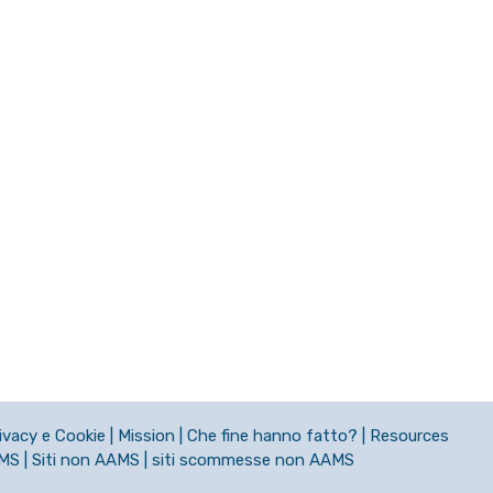
ivacy e Cookie
|
Mission
|
Che fine hanno fatto?
|
Resources
AMS
|
Siti non AAMS
|
siti scommesse non AAMS