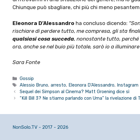
Chiunque può sbagliare, chi più chi meno pesantem
Eleonora D’Alessandro
ha concluso dicendo:
“
Son
rischiare di perdere tutto, me compresa, gli sta fin
qualsiasi cosa succeda
, nonostante tutto, perché 
ora, anche se nel buio più totale, sarò io a illuminare 
Sara Fonte
Categorie
Gossip
Tag
Alessio Bruno
,
arresto
,
Eleonora D'Alessandro
,
Instagram
Sequel dei Simpson al Cinema? Matt Groening dice sì
“Kill Bill 3? Ne stiamo parlando con Uma” la rivelazione di
NonSolo.TV - 2017 - 2026