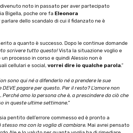
, divenuto noto in passato per aver partecipato
ia Bigella, poche ore fa
Eleonora
r parlare dello scandalo di cui il fidanzato ne è
 merito a quanto è successo. Dopo le continue domande
to scrivere tutto questo!
Vista la situazione voglio e
 un processo in corso e quindi Alessio non è
li cellulari e social,
vorrei dire io qualche parola
.”
on sono qui né a difenderlo né a prendere le sue
o e DEVE pagare per questo. Per il resto? L’amore non
e… Perché amo la persona che è, a prescindere da ciò che
o in queste ultime settimane.”
i sia pentito dell’errore commesso ed è pronto a
 stesso ma con la voglia di cambiare.
Mai avrei pensato
rdo Ale e lo valuto per quanta voglia ha di rimediare.