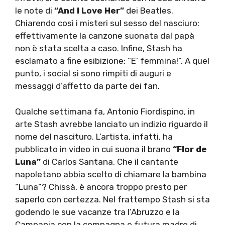
le note di
“And I Love Her”
dei Beatles.
Chiarendo così i misteri sul sesso del nasciuro:
effettivamente la canzone suonata dal papà
non è stata scelta a caso. Infine, Stash ha
esclamato a fine esibizione: “E’ femmina!”. A quel
punto, i social si sono rimpiti di auguri e
messaggi d’affetto da parte dei fan.
Qualche settimana fa, Antonio Fiordispino, in
arte Stash avrebbe lanciato un indizio riguardo il
nome del nascituro. L’artista, infatti, ha
pubblicato in video in cui suona il brano
“Flor de
Luna”
di Carlos Santana. Che il cantante
napoletano abbia scelto di chiamare la bambina
“Luna”? Chissà, è ancora troppo presto per
saperlo con certezza. Nel frattempo Stash si sta
godendo le sue vacanze tra l’Abruzzo e la
Campania con la compagna e futura madre di