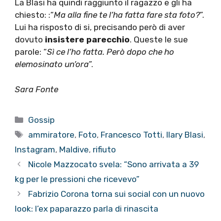
La Blasi ha quindi raggiunto il ragazzo e gli ha
chiesto: :“
Ma alla fine te l’ha fatta fare sta foto?
”.
Lui ha risposto di si, precisando però di aver
dovuto
insistere parecchio
. Queste le sue
parole: “
Sì ce l’ho fatta. Però dopo che ho
elemosinato un’ora
”.
Sara Fonte
Categorie
Gossip
Tag
ammiratore
,
Foto
,
Francesco Totti
,
Ilary Blasi
,
Instagram
,
Maldive
,
rifiuto
Nicole Mazzocato svela: “Sono arrivata a 39
kg per le pressioni che ricevevo”
Fabrizio Corona torna sui social con un nuovo
look: l’ex paparazzo parla di rinascita