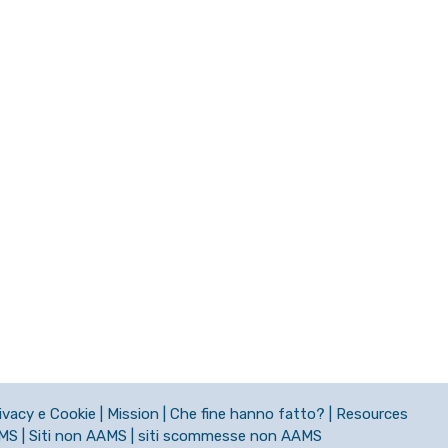
ivacy e Cookie
|
Mission
|
Che fine hanno fatto?
|
Resources
AMS
|
Siti non AAMS
|
siti scommesse non AAMS