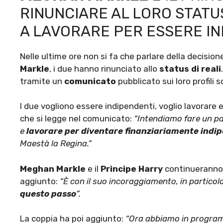
RINUNCIARE AL LORO STATUS 
A LAVORARE PER ESSERE I
Nelle ultime ore non si fa che parlare della decisio
Markle
, i due hanno rinunciato allo
status di reali
tramite un
comunicato
pubblicato sui loro profili s
I due vogliono essere indipendenti, voglio lavorare 
che si legge nel comunicato:
“Intendiamo fare un pa
e
lavorare per diventare finanziariamente indi
Maestà la Regina.”
Meghan Markle
e il
Principe Harry
continueranno 
aggiunto:
“È con il suo incoraggiamento, in particola
questo passo
”.
La coppia ha poi aggiunto:
“Ora abbiamo in programma