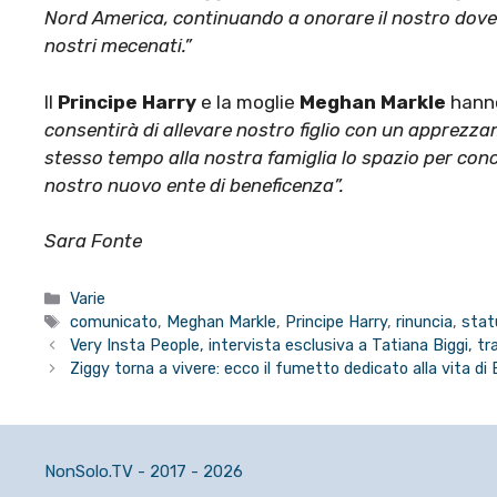
Nord America, continuando a onorare il nostro dove
nostri mecenati.”
Il
Principe Harry
e la moglie
Meghan Markle
hanno
consentirà di allevare nostro figlio con un apprezzam
stesso tempo alla nostra famiglia lo spazio per conce
nostro nuovo ente di beneficenza”.
Sara Fonte
Categorie
Varie
Tag
comunicato
,
Meghan Markle
,
Principe Harry
,
rinuncia
,
statu
Very Insta People, intervista esclusiva a Tatiana Biggi, tr
Ziggy torna a vivere: ecco il fumetto dedicato alla vita di
NonSolo.TV - 2017 - 2026