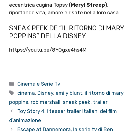
eccentrica cugina Topsy (
Meryl Streep
),
riportando vita, amore e risate nella loro casa.
SNEAK PEEK DE “IL RITORNO DI MARY
POPPINS” DELLA DISNEY
https://youtu.be/8YQgxe4hs4M
Categorie
Cinema e Serie Tv
Tag
cinema
,
Disney
,
emily blunt
,
il ritorno di mary
poppins
,
rob marshall
,
sneak peek
,
trailer
Toy Story 4, i teaser trailer italiani del film
d’animazione
Escape at Dannemora, la serie tv di Ben