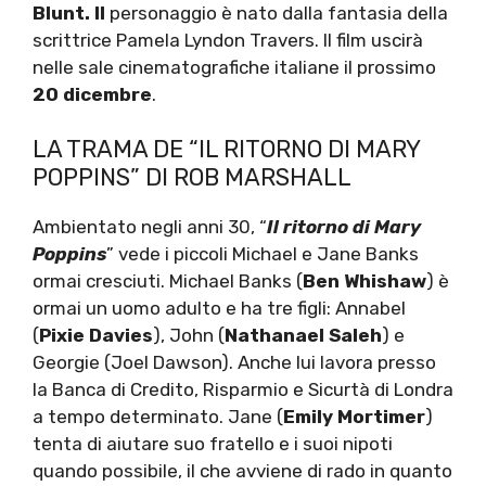
Blunt. Il
personaggio è nato dalla fantasia della
scrittrice Pamela Lyndon Travers. Il film uscirà
nelle sale cinematografiche italiane il prossimo
20 dicembre
.
LA TRAMA DE “IL RITORNO DI MARY
POPPINS” DI ROB MARSHALL
Ambientato negli anni 30, “
Il ritorno di Mary
Poppins
” vede i piccoli Michael e Jane Banks
ormai cresciuti. Michael Banks (
Ben Whishaw
) è
ormai un uomo adulto e ha tre figli: Annabel
(
Pixie Davies
), John (
Nathanael Saleh
) e
Georgie (Joel Dawson). Anche lui lavora presso
la Banca di Credito, Risparmio e Sicurtà di Londra
a tempo determinato. Jane (
Emily Mortimer
)
tenta di aiutare suo fratello e i suoi nipoti
quando possibile, il che avviene di rado in quanto