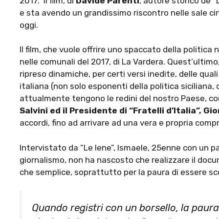
2017. Il film, di
Davide Parenti
, autore storico de “
e sta avendo un grandissimo riscontro nelle sale c
oggi.
Il film, che vuole offrire uno spaccato della politic
nelle comunali del 2017, di La Vardera. Quest’ultimo
ripreso dinamiche, per certi versi inedite, delle quali
italiana (non solo esponenti della politica siciliana, 
attualmente tengono le redini del nostro Paese, 
Salvini ed il Presidente di “Fratelli d’Italia”, Gi
accordi, fino ad arrivare ad una vera e propria compr
Intervistato da “Le Iene”, Ismaele, 25enne con un pas
giornalismo, non ha nascosto che realizzare il docu
che semplice, soprattutto per la paura di essere sc
Quando registri con un borsello, la paur