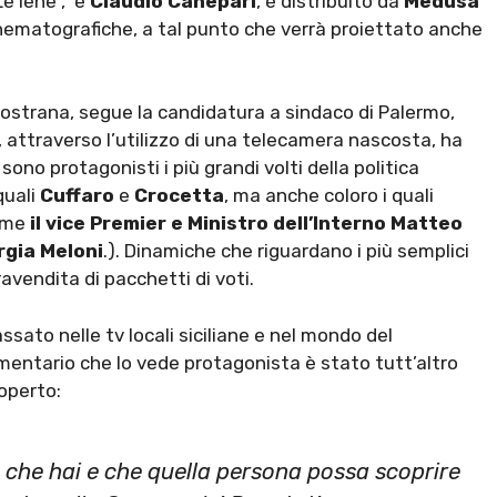
Le Iene”, e
Claudio Canepari
, è distribuito da
Medusa
inematografiche, a tal punto che verrà proiettato anche
a nostrana, segue la candidatura a sindaco di Palermo,
, attraverso l’utilizzo di una telecamera nascosta, ha
 sono protagonisti i più grandi volti della politica
quali
Cuffaro
e
Crocetta
, ma anche coloro i quali
come
il vice Premier e Ministro dell’Interno Matteo
orgia Meloni
.). Dinamiche che riguardano i più semplici
avendita di pacchetti di voti.
sato nelle tv locali siciliane e nel mondo del
mentario che lo vede protagonista è stato tutt’altro
operto:
a che hai e che quella persona possa scoprire