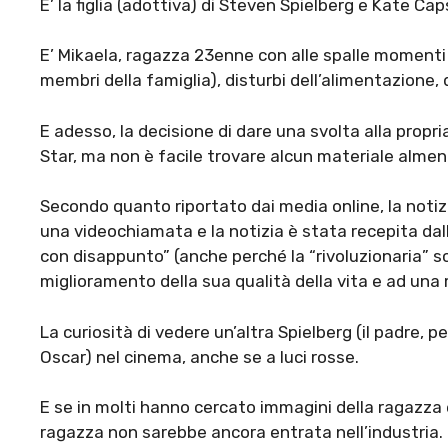
E’ la figlia (adottiva) di Steven Spielberg e Kate Ca
E’ Mikaela, ragazza 23enne con alle spalle momenti di
membri della famiglia), disturbi dell’alimentazione, 
E adesso, la decisione di dare una svolta alla propri
Star, ma non è facile trovare alcun materiale alme
Secondo quanto riportato dai media online, la noti
una videochiamata e la notizia è stata recepita dall
con disappunto” (anche perché la “rivoluzionaria” s
miglioramento della sua qualità della vita e ad una
La curiosità di vedere un’altra Spielberg (il padre, 
Oscar) nel cinema, anche se a luci rosse.
E se in molti hanno cercato immagini della ragazz
ragazza non sarebbe ancora entrata nell’industria.