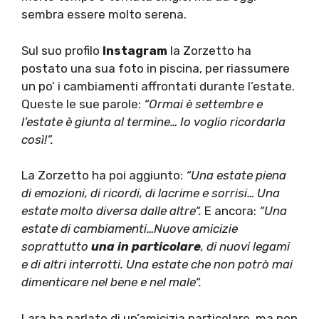
sembra essere molto serena.
Sul suo profilo
Instagram
la Zorzetto ha
postato una sua foto in piscina, per riassumere
un po’ i cambiamenti affrontati durante l’estate.
Queste le sue parole:
“Ormai è settembre e
l’estate è giunta al termine… Io voglio ricordarla
così!”.
La Zorzetto ha poi aggiunto:
“Una estate piena
di emozioni, di ricordi, di lacrime e sorrisi… Una
estate molto diversa dalle altre“.
E ancora:
“Una
estate di cambiamenti…N
uove amicizie
soprattutto
una in particolare
, di nuovi legami
e di altri interrotti. Una estate che non potrò mai
dimenticare nel bene e nel male“.
Lara ha parlato di un’amicizia particolare, ma non