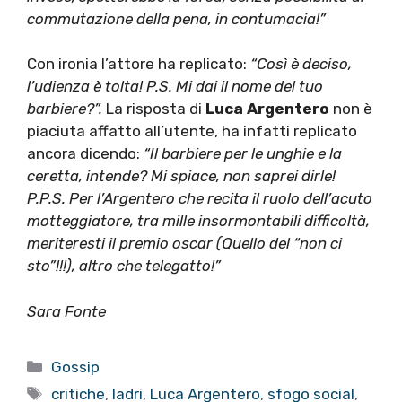
commutazione della pena, in contumacia!”
Con ironia l’attore ha replicato:
“Così è deciso,
l’udienza è tolta! P.S. Mi dai il nome del tuo
barbiere?”.
La risposta di
Luca Argentero
non è
piaciuta affatto all’utente, ha infatti replicato
ancora dicendo:
“Il barbiere per le unghie e la
ceretta, intende? Mi spiace, non saprei dirle!
P.P.S. Per l’Argentero che recita il ruolo dell’acuto
motteggiatore, tra mille insormontabili difficoltà,
meriteresti il premio oscar (Quello del “non ci
sto”!!!), altro che telegatto!”
Sara Fonte
Categorie
Gossip
Tag
critiche
,
ladri
,
Luca Argentero
,
sfogo social
,