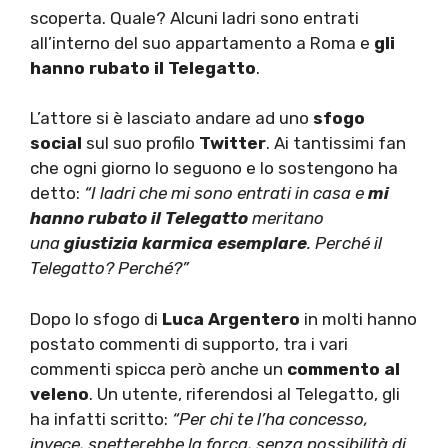
scoperta. Quale? Alcuni ladri sono entrati
all’interno del suo appartamento a Roma e
gli
hanno rubato il Telegatto
.
L’attore si è lasciato andare ad uno
sfogo
social
sul suo profilo
Twitter
. Ai tantissimi fan
che ogni giorno lo seguono e lo sostengono ha
detto:
“I ladri che mi sono entrati in casa e
mi
hanno rubato il Telegatto
meritano
una
giustizia karmica esemplare
. Perché il
Telegatto? Perché?”
Dopo lo sfogo di
Luca Argentero
in molti hanno
postato commenti di supporto, tra i vari
commenti spicca però anche un
commento al
veleno
. Un utente, riferendosi al Telegatto, gli
ha infatti scritto:
“Per chi te l’ha concesso,
invece, spetterebbe la forca, senza possibilità di