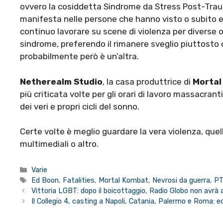
ovvero la cosiddetta Sindrome da Stress Post-Tra
manifesta nelle persone che hanno visto o subito ep
continuo lavorare su scene di violenza per diverse o
sindrome, preferendo il rimanere sveglio piuttosto 
probabilmente però è un’altra.
Netherealm Studio
, la casa produttrice di
Mortal
più criticata volte per gli orari di lavoro massacran
dei veri e propri cicli del sonno.
Certe volte è meglio guardare la vera violenza, que
multimediali o altro.
Categorie
Varie
Tag
Ed Boon
,
Fatalities
,
Mortal Kombat
,
Nevrosi da guerra
,
P
Vittoria LGBT: dopo il boicottaggio, Radio Globo non avrà 
Il Collegio 4, casting a Napoli, Catania, Palermo e Roma: