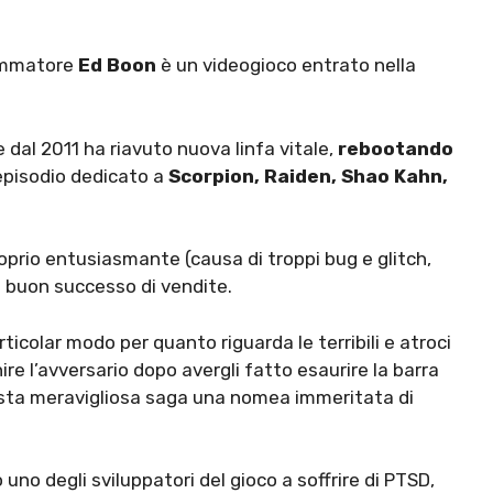
grammatore
Ed Boon
è un videogioco entrato nella
 dal 2011 ha riavuto nuova linfa vitale,
rebootando
episodio dedicato a
Scorpion, Raiden, Shao Kahn,
prio entusiasmante (causa di troppi bug e glitch,
 buon successo di vendite.
ticolar modo per quanto riguarda le terribili e atroci
nire l’avversario dopo avergli fatto esaurire la barra
sta meravigliosa saga una nomea immeritata di
uno degli sviluppatori del gioco a soffrire di PTSD,