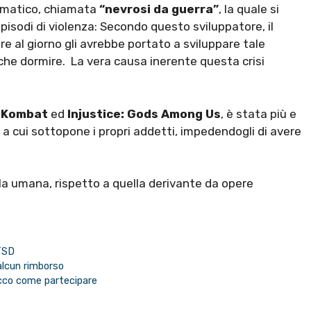
umatico, chiamata
“nevrosi da guerra”
, la quale si
isodi di violenza: Secondo questo sviluppatore, il
re al giorno gli avrebbe portato a sviluppare tale
che dormire. La vera causa inerente questa crisi
 Kombat
ed
Injustice: Gods Among Us
, è stata più e
ti a cui sottopone i propri addetti, impedendogli di avere
lla umana, rispetto a quella derivante da opere
TSD
alcun rimborso
 ecco come partecipare