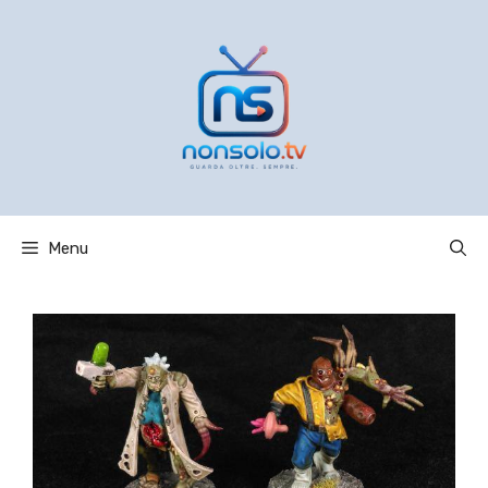
Vai
al
contenuto
Menu