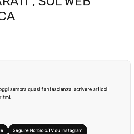
RATI”, SUL WEB
ICA
ggi sembra quasi fantascienza: scrivere articoli
ritmi.
le
Seguire NonSolo.TV su Instagram