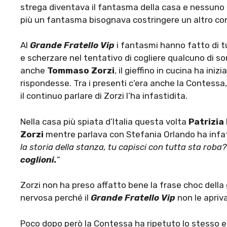
strega diventava il fantasma della casa e nessuno po
più un fantasma bisognava costringere un altro con
Al
Grande Fratello Vip
i fantasmi hanno fatto di tu
e scherzare nel tentativo di cogliere qualcuno di sor
anche
Tommaso Zorzi
, il gieffino in cucina ha ini
rispondesse. Tra i presenti c’era anche la Contessa,
il continuo parlare di Zorzi l’ha infastidita.
Nella casa più spiata d’Italia questa volta
Patrizia
Zorzi
mentre parlava con Stefania Orlando ha infa
la storia della stanza, tu capisci con tutta sta roba
coglioni.
“
Zorzi non ha preso affatto bene la frase choc della g
nervosa perché il
Grande Fratello Vip
non le apriv
Poco dopo però la Contessa ha ripetuto lo stesso e