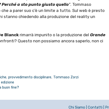
? Perché a sto punto giusto quello
”
. Tommaso
o che a parer suo c’è un limite a tutto. Sul web è presto
mi stanno chiedendo alla produzione del reality un
De Blanck
rimarrà impunito o la produzione del
Grande
onfronti? Questo non possiamo ancora saperlo, non ci
iche
,
provvedimento disciplinare
,
Tommaso Zorzi
a edizione
a buon fine?
Chi Siamo
|
Contatti
|
Pr