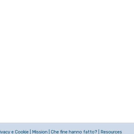
ivacy e Cookie
|
Mission
|
Che fine hanno fatto?
|
Resources