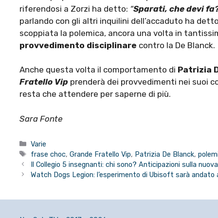
riferendosi a Zorzi ha detto:
“
Sparati, che devi fa
parlando con gli altri inquilini dell’accaduto ha dett
scoppiata la polemica, ancora una volta in tantissi
provvedimento disciplinare
contro la De Blanck.
Anche questa volta il comportamento di
Patrizia 
Fratello Vip
prenderà dei provvedimenti nei suoi c
resta che attendere per saperne di più.
Sara Fonte
Categorie
Varie
Tag
frase choc
,
Grande Fratello Vip
,
Patrizia De Blanck
,
polem
Il Collegio 5 insegnanti: chi sono? Anticipazioni sulla nuov
Watch Dogs Legion: l’esperimento di Ubisoft sarà andato 