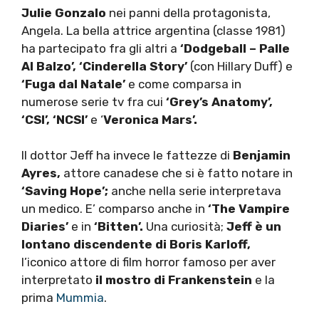
Julie Gonzalo
nei panni della protagonista,
Angela. La bella attrice argentina (classe 1981)
ha partecipato fra gli altri a
‘Dodgeball – Palle
Al Balzo’, ‘Cinderella Story’
(con Hillary Duff) e
‘Fuga dal Natale’
e come comparsa in
numerose serie tv fra cui
‘Grey’s Anatomy’,
‘CSI’, ‘NCSI’
e ‘
Veronica Mars’.
Il dottor Jeff ha invece le fattezze di
Benjamin
Ayres,
attore canadese che si è fatto notare in
‘Saving Hope’;
anche nella serie interpretava
un medico. E’ comparso anche in
‘The Vampire
Diaries’
e in
‘Bitten’.
Una curiosità;
Jeff è un
lontano discendente di Boris Karloff,
l’iconico attore di film horror famoso per aver
interpretato
il mostro di Frankenstein
e la
prima
Mummia
.