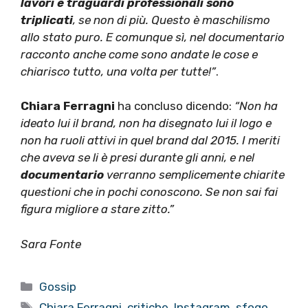
lavori e traguardi professionali sono
triplicati
, se non di più.
Questo è maschilismo
allo stato puro.
E comunque sì, nel documentario
racconto anche come sono andate le cose e
chiarisco tutto, una volta per tutte!”
.
Chiara Ferragni
ha concluso dicendo:
“Non ha
ideato lui il brand, non ha disegnato lui il logo e
non ha ruoli attivi in quel brand dal 2015. I meriti
che aveva se li è presi durante gli anni, e nel
documentario
verranno semplicemente chiarite
questioni che in pochi conoscono. Se non sai fai
figura migliore a stare zitto.”
Sara Fonte
Categorie
Gossip
Tag
Chiara Ferragni
,
critiche
,
Instagram
,
sfogo