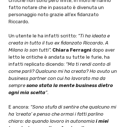
critiche non sono però finite, in molti le hanno
fatto notare che in passato è divenuta un
personaggio noto grazie all’ex fidanzato
Riccardo.
Un utente le ha infatti scritto:
“Ti ha ideata e
creata in tutto il tuo ex fidanzato Riccardo. A
Milano lo san tutti”.
Chiara Ferragni
dopo aver
letto le critiche è andata su tutte le furie, ha
infatti replicato dicendo:
“Ma ti rendi conto di
come parli? Qualcuno mi ha creata? Ho avuto un
business partner con cui ho lavorato ma da
sempre
sono stata la mente business dietro
ogni mia scelta
”
.
E ancora:
“Sono stufa di sentire che qualcuno mi
ha ‘creata’ e penso che ormai i fatti parlino
chiaro: da quando lavoro in autonomia
i miei