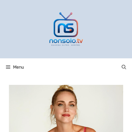
Vai
al
contenuto
Menu