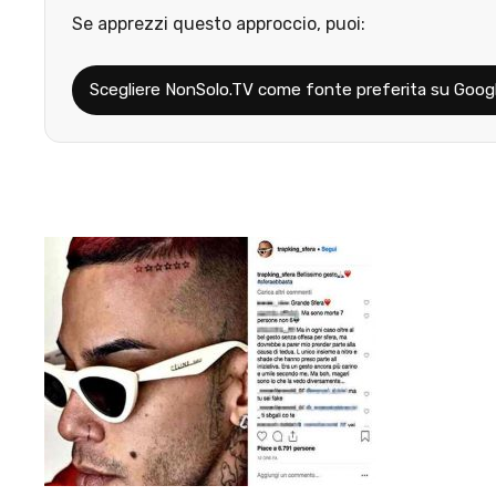
Se apprezzi questo approccio, puoi:
Scegliere NonSolo.TV come fonte preferita su Goog