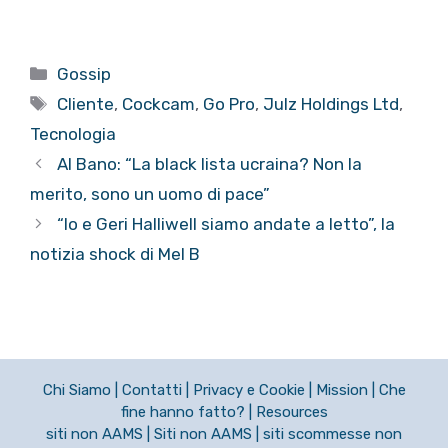
Categorie
Gossip
Tag
Cliente
,
Cockcam
,
Go Pro
,
Julz Holdings Ltd
,
Tecnologia
Al Bano: “La black lista ucraina? Non la
merito, sono un uomo di pace”
“Io e Geri Halliwell siamo andate a letto”, la
notizia shock di Mel B
Chi Siamo
|
Contatti
|
Privacy e Cookie
|
Mission
|
Che
fine hanno fatto?
|
Resources
siti non AAMS
|
Siti non AAMS
|
siti scommesse non