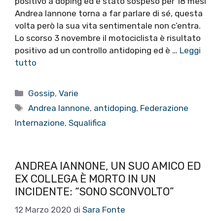
positivo a doping ed è stato sospeso per 18 mesi
Andrea Iannone torna a far parlare di sé, questa
volta però la sua vita sentimentale non c’entra.
Lo scorso 3 novembre il motociclista è risultato
positivo ad un controllo antidoping ed è …
Leggi
tutto
Categorie
Gossip
,
Varie
Tag
Andrea Iannone
,
antidoping
,
Federazione
Internazione
,
Squalifica
ANDREA IANNONE, UN SUO AMICO ED
EX COLLEGA È MORTO IN UN
INCIDENTE: “SONO SCONVOLTO”
12 Marzo 2020
di
Sara Fonte