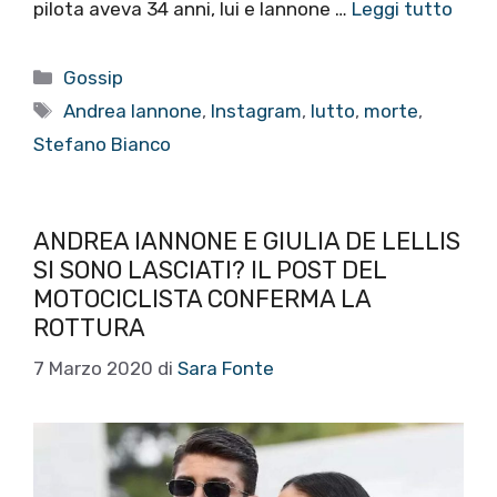
pilota aveva 34 anni, lui e Iannone …
Leggi tutto
Categorie
Gossip
Tag
Andrea Iannone
,
Instagram
,
lutto
,
morte
,
Stefano Bianco
ANDREA IANNONE E GIULIA DE LELLIS
SI SONO LASCIATI? IL POST DEL
MOTOCICLISTA CONFERMA LA
ROTTURA
7 Marzo 2020
di
Sara Fonte