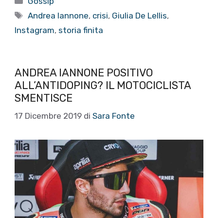
Gossip
Tag
Andrea Iannone
,
crisi
,
Giulia De Lellis
,
Instagram
,
storia finita
ANDREA IANNONE POSITIVO
ALL’ANTIDOPING? IL MOTOCICLISTA
SMENTISCE
17 Dicembre 2019
di
Sara Fonte