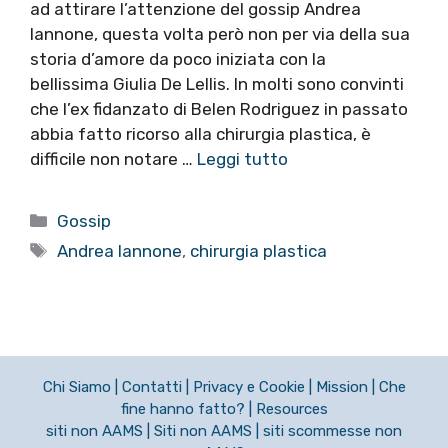
ad attirare l’attenzione del gossip Andrea
Iannone, questa volta però non per via della sua
storia d’amore da poco iniziata con la
bellissima Giulia De Lellis. In molti sono convinti
che l’ex fidanzato di Belen Rodriguez in passato
abbia fatto ricorso alla chirurgia plastica, è
difficile non notare …
Leggi tutto
Categorie
Gossip
Tag
Andrea Iannone
,
chirurgia plastica
Chi Siamo
|
Contatti
|
Privacy e Cookie
|
Mission
|
Che
fine hanno fatto?
|
Resources
siti non AAMS
|
Siti non AAMS
|
siti scommesse non