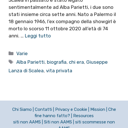
sentimentalmente ad Alba Parietti, i due sono
stati insieme circa sette anni. Nato a Palermo il
18 gennaio 1946, l’ex compagno della showgirl è
morto lo scorso 11 ottobre 2020 all’età di 74
anni. …
Leggi tutto
Categorie
Varie
Tag
Alba Parietti
,
biografia
,
chi era
,
Giuseppe
Lanza di Scalea
,
vita privata
Chi Siamo
|
Contatti
|
Privacy e Cookie
|
Mission
|
Che
fine hanno fatto?
|
Resources
siti non AAMS
|
Siti non AAMS
|
siti scommesse non