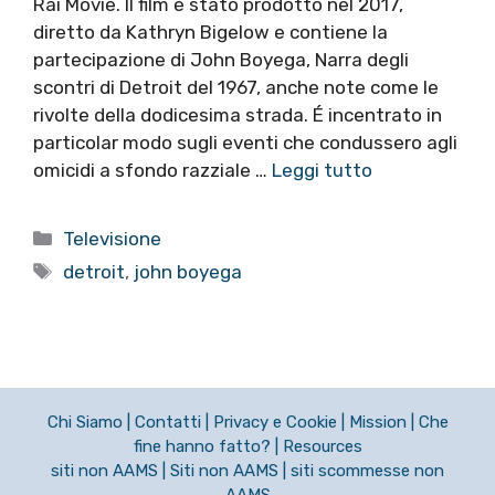
Rai Movie. Il film è stato prodotto nel 2017,
diretto da Kathryn Bigelow e contiene la
partecipazione di John Boyega, Narra degli
scontri di Detroit del 1967, anche note come le
rivolte della dodicesima strada. É incentrato in
particolar modo sugli eventi che condussero agli
omicidi a sfondo razziale …
Leggi tutto
Categorie
Televisione
Tag
detroit
,
john boyega
Chi Siamo
|
Contatti
|
Privacy e Cookie
|
Mission
|
Che
fine hanno fatto?
|
Resources
siti non AAMS
|
Siti non AAMS
|
siti scommesse non
AAMS