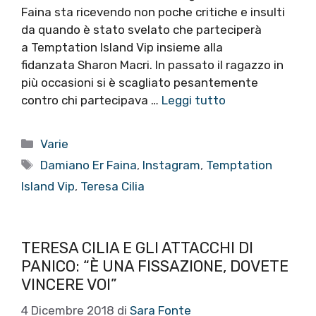
Faina sta ricevendo non poche critiche e insulti
da quando è stato svelato che parteciperà
a Temptation Island Vip insieme alla
fidanzata Sharon Macri. In passato il ragazzo in
più occasioni si è scagliato pesantemente
contro chi partecipava …
Leggi tutto
Categorie
Varie
Tag
Damiano Er Faina
,
Instagram
,
Temptation
Island Vip
,
Teresa Cilia
TERESA CILIA E GLI ATTACCHI DI
PANICO: “È UNA FISSAZIONE, DOVETE
VINCERE VOI”
4 Dicembre 2018
di
Sara Fonte